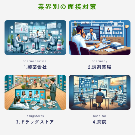
業界別の面接対策
pharmaceutical
pharmacy
1.製薬会社
2.調剤薬局
drugstores
hospital
3.ドラッグストア
4.病院