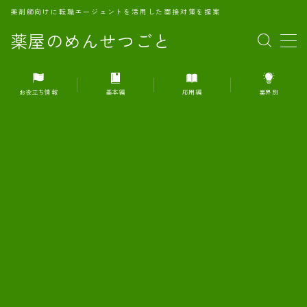
薬剤師向けに転職エージェントを活用した面接対策を提案
薬屋のめんせつごと
MENU
お役立ち情報
基本編
応用編
業界別
1.転職エージェントとは何か？
2.面接準備の基礎概念と戦略
3.エージェント利用のメリット
4.転職エージェントの選び方
5.転職エージェントの活用方法
6.面接で求められる自己PRのコツ