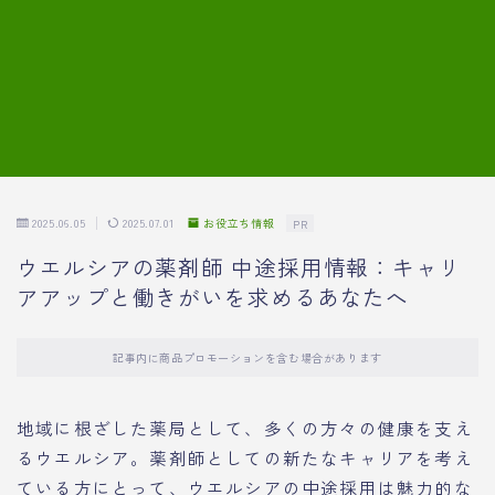
7.模擬面接の質問内容と回答例
8.薬剤師の面接が成功した事例
転職エージェントに登録する
2025.06.05
2025.07.01
お役立ち情報
PR
ウエルシアの薬剤師 中途採用情報：キャリ
アアップと働きがいを求めるあなたへ
記事内に商品プロモーションを含む場合があります
地域に根ざした薬局として、多くの方々の健康を支え
るウエルシア。薬剤師としての新たなキャリアを考え
ている方にとって、ウエルシアの中途採用は魅力的な