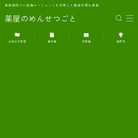
薬剤師向けに転職エージェントを活用した面接対策を提案
薬屋のめんせつごと
MENU
お役立ち情報
基本編
応用編
業界別
1.転職エージェントとは何か？
2.面接準備の基礎概念と戦略
3.エージェント利用のメリット
4.転職エージェントの選び方
5.転職エージェントの活用方法
6.面接で求められる自己PRのコツ