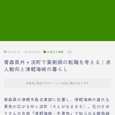
7.模擬面接の質問内容と回答例
8.薬剤師の面接が成功した事例
転職エージェントに登録する
2025.06.10
2025.07.01
お役立ち情報
PR
青森県外ヶ浜町で薬剤師の転職を考える｜求
人動向と津軽海峡の暮らし
記事内に商品プロモーションを含む場合があります
青森県の津軽半島北東部に位置し、津軽海峡の雄大な
景色が広がる外ヶ浜町（そとがはままち）。石川さゆ
りさんの名曲『津軽海峡・冬景色』で知られる龍飛崎