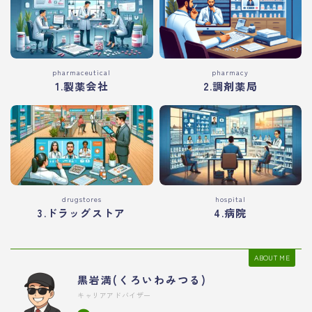
pharmaceutical
pharmacy
1.製薬会社
2.調剤薬局
drugstores
hospital
3.ドラッグストア
4.病院
ABOUT ME
黒岩満(くろいわみつる)
キャリアアドバイザー