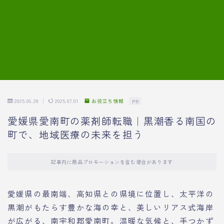
7.模擬面接の質問内容と回答例
8.薬剤師の面接が成功した事例
転職エージェントに登録する
2025.06.28
2025.07.01
お役立ち情報
PR
愛媛県愛南町の薬剤師転職｜黒潮香る南国の
町で、地域医療の未来を担う
記事内に商品プロモーションを含む場合があります
愛媛県の最南端、高知県との県境に位置し、太平洋の
黒潮がもたらす豊かな海の幸と、美しいリアス式海岸
が広がる、南宇和郡愛南町。温暖な気候と、手つかず