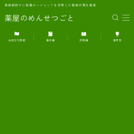
薬剤師向けに転職エージェントを活用した面接対策を提案
薬屋のめんせつごと
MENU
お役立ち情報
基本編
応用編
業界別
1.転職エージェントとは何か？
2.面接準備の基礎概念と戦略
3.エージェント利用のメリット
4.転職エージェントの選び方
5.転職エージェントの活用方法
6.面接で求められる自己PRのコツ