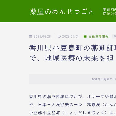
薬屋のめんせつごと
薬剤師
面接対
2025.06.28
2025.07.01
お役立ち情報
P
香川県小豆島町の薬剤師
で、地域医療の未来を担
記事内に商品プロ
香川県の瀬戸内海に浮かび、オリーブや醤
や、日本三大渓谷美の一つ「寒霞渓（かん
小豆郡小豆島町（しょうどしまちょう）は