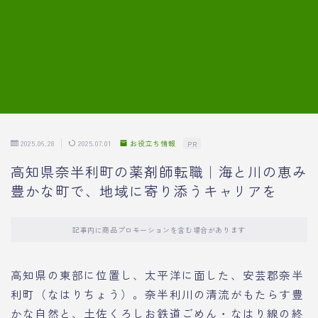
7.模擬面接の質問内容と回答例
8.薬剤師の面接が成功した事例
転職エージェントに登録する
2025.06.28
2025.07.01
お役立ち情報
PR
高知県奈半利町の薬剤師転職｜海と川の恵み
豊かな町で、地域に寄り添うキャリアを
記事内に商品プロモーションを含む場合があります
高知県の東部に位置し、太平洋に面した、安芸郡奈半
利町（なはりちょう）。奈半利川の清流がもたらす豊
かな自然と、土佐くろしお鉄道ごめん・なはり線の終