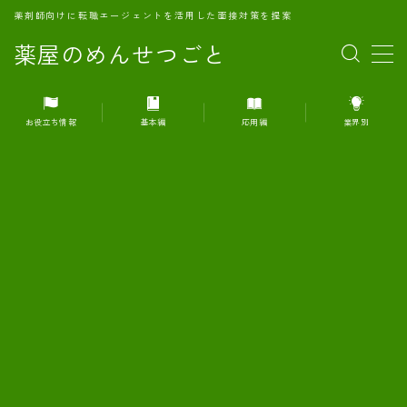
薬剤師向けに転職エージェントを活用した面接対策を提案
薬屋のめんせつごと
MENU
お役立ち情報
基本編
応用編
業界別
1.転職エージェントとは何か？
2.面接準備の基礎概念と戦略
3.エージェント利用のメリット
4.転職エージェントの選び方
5.転職エージェントの活用方法
6.面接で求められる自己PRのコツ