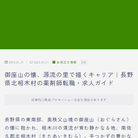
7.模擬面接の質問内容と回答例
8.薬剤師の面接が成功した事例
転職エージェントに登録する
2025.06.21
2025.06.27
お役立ち情報
PR
御座山の懐、源流の里で描くキャリア｜長野
県北相木村の薬剤師転職・求人ガイド
記事内に商品プロモーションを含む場合があります
長野県の東南部、奥秩父山塊の御座山（おぐらさん）
の懐に抱かれ、相木川の清流が育む静かなる地、南佐
久郡北相木村（きたあいきむら）。手つかずの豊かな