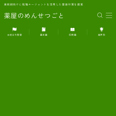
薬剤師向けに転職エージェントを活用した面接対策を提案
薬屋のめんせつごと
MENU
お役立ち情報
基本編
応用編
業界別
1.転職エージェントとは何か？
2.面接準備の基礎概念と戦略
3.エージェント利用のメリット
4.転職エージェントの選び方
5.転職エージェントの活用方法
6.面接で求められる自己PRのコツ