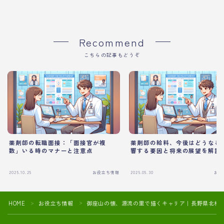
Recommend
こちらの記事もどうぞ
薬剤師の転職面接：「面接官が複
薬剤師の給料、今後はどうなる
数」いる時のマナーと注意点
響する要因と将来の展望を解説
2025.10.25
お役立ち情報
2025.05.30
お役
HOME
お役立ち情報
御座山の懐、源流の里で描くキャリア｜長野県北相
＞
＞