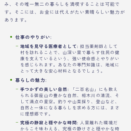
み、その唯一無二の暮らしを満喫することは可能で
す。そこには、お金には代えがたい素晴らしい魅力が
あります。
仕事のやりがい
:
地域を見守る医療者として
: 担当薬剤師として
村を訪れることで、山深い里で暮らす住民の健
康を支えているという、強い使命感とやりがい
を感じられます。あなたの専門知識は、地域に
とって大きな安心材料となるでしょう。
暮らしの魅力
:
手つかずの美しい自然
: 「二百名山」にも数え
られる御座山の豊かな自然、相木川の清流、そ
して満点の星空。釣りや山菜採り、登山など、
自然と一体になる暮らしを求める方には、まさ
に理想郷です。
究極の静寂と穏やかな時間
: 人里離れた環境だ
からこそ味わえる、究極の静けさと穏やかな時