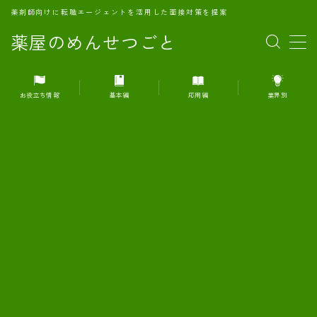
薬剤師向けに転職エージェントを活用した面接対策を提案
薬屋のめんせつごと
MENU
お役立ち情報
基本編
応用編
業界別
1.転職エージェントとは何か？
2.面接準備の基礎概念と戦略
3.エージェント利用のメリット
4.転職エージェントの選び方
5.転職エージェントの活用方法
6.面接で求められる自己PRのコツ