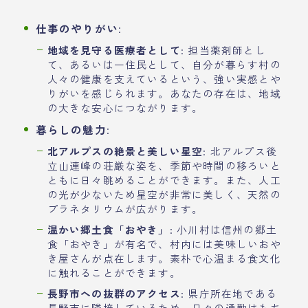
仕事のやりがい
:
地域を見守る医療者として
: 担当薬剤師とし
て、あるいは一住民として、自分が暮らす村の
人々の健康を支えているという、強い実感とや
りがいを感じられます。あなたの存在は、地域
の大きな安心につながります。
暮らしの魅力
:
北アルプスの絶景と美しい星空
: 北アルプス後
立山連峰の荘厳な姿を、季節や時間の移ろいと
ともに日々眺めることができます。また、人工
の光が少ないため星空が非常に美しく、天然の
プラネタリウムが広がります。
温かい郷土食「おやき」
: 小川村は信州の郷土
食「おやき」が有名で、村内には美味しいおや
き屋さんが点在します。素朴で心温まる食文化
に触れることができます。
長野市への抜群のアクセス
: 県庁所在地である
長野市に隣接しているため、日々の通勤はもち