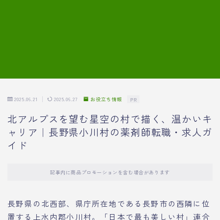
7.模擬面接の質問内容と回答例
8.薬剤師の面接が成功した事例
転職エージェントに登録する
2025.06.21
2025.06.27
お役立ち情報
PR
北アルプスを望む星空の村で描く、温かいキ
ャリア｜長野県小川村の薬剤師転職・求人ガ
イド
記事内に商品プロモーションを含む場合があります
長野県の北西部、県庁所在地である長野市の西隣に位
置する上水内郡小川村。「日本で最も美しい村」連合