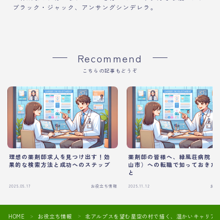
ブラック・ジャック、アンサングシンデレラ。
Recommend
こちらの記事もどうぞ
理想の薬剤師求人を見つけ出す！効
薬剤師の皆様へ、緑風荘病院（
果的な検索方法と成功へのステップ
山市）への転職で知っておきた
と
2025.05.17
お役立ち情報
2025.11.12
お役
HOME
お役立ち情報
北アルプスを望む星空の村で描く、温かいキャリア
＞
＞