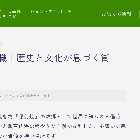
向けに転職エージェントを活用した
お役立ち情報
策を提案
R
職｜歴史と文化が息づく街
モーションを含む場合があります
焼き物「備前焼」の故郷として世界に知られる備前
化と瀬戸内海の穏やかな自然が調和した、心豊かな暮
ない価値を持つ場所です。