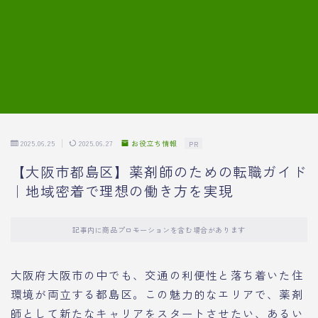
7.模擬面接の質問内容と回答例
8.薬剤師の面接が成功した事例
転職エージェントに登録する
2025.06.25
2025.06.27
お役立ち情報
PR
【大阪市都島区】薬剤師のための転職ガイド
｜地域密着で理想の働き方を実現
記事内に商品プロモーションを含む場合があります
大阪府大阪市の中でも、交通の利便性と落ち着いた住
環境が両立する都島区。この魅力的なエリアで、薬剤
師として新たなキャリアをスタートさせたい、あるい