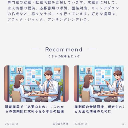
専門職の就職・転職活動を支援しています。求職者に対して、
求人情報の提供、応募書類の添削、面接対策、キャリアプラン
の作成など、様々なサポートを行っています。好きな漫画は、
ブラック・ジャック、アンサングシンデレラ。
Recommend
こちらの記事もどうぞ
調剤薬局で「必要なもの」：これか
薬剤師の最終面接：想定される
らの薬剤師に求められる本当の価値
と万全な準備のために
2025.09.08
お役立ち情報
2025.10.28
お役