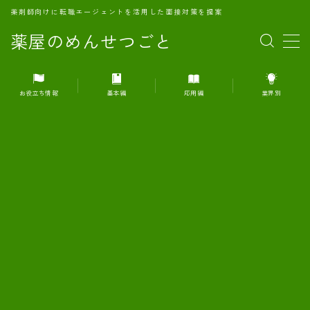
薬剤師向けに転職エージェントを活用した面接対策を提案
薬屋のめんせつごと
MENU
お役立ち情報
基本編
応用編
業界別
1.転職エージェントとは何か？
2.面接準備の基礎概念と戦略
3.エージェント利用のメリット
4.転職エージェントの選び方
5.転職エージェントの活用方法
6.面接で求められる自己PRのコツ