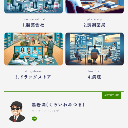
pharmaceutical
pharmacy
1.製薬会社
2.調剤薬局
drugstores
hospital
3.ドラッグストア
4.病院
ABOUT ME
黒岩満(くろいわみつる)
キャリアアドバイザー