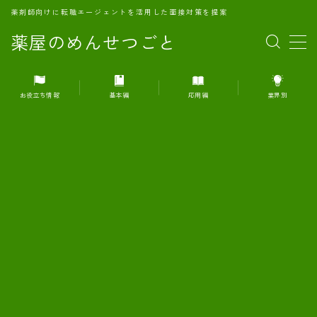
薬剤師向けに転職エージェントを活用した面接対策を提案
薬屋のめんせつごと
MENU
お役立ち情報
基本編
応用編
業界別
1.転職エージェントとは何か？
2.面接準備の基礎概念と戦略
3.エージェント利用のメリット
4.転職エージェントの選び方
5.転職エージェントの活用方法
6.面接で求められる自己PRのコツ