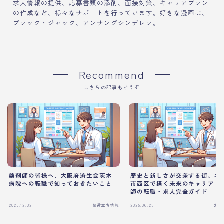
求人情報の提供、応募書類の添削、面接対策、キャリアプラン
の作成など、様々なサポートを行っています。好きな漫画は、
ブラック・ジャック、アンサングシンデレラ。
Recommend
こちらの記事もどうぞ
薬剤師の皆様へ、大阪府済生会茨木
歴史と新しさが交差する街、名
病院への転職で知っておきたいこと
市西区で描く未来のキャリア｜
師の転職・求人完全ガイド
2025.12.02
お役立ち情報
2025.06.23
お役