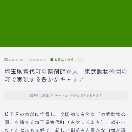
7.模擬面接の質問内容と回答例
8.薬剤師の面接が成功した事例
転職エージェントに登録する
2025.06.15
2025.06.27
お役立ち情報
PR
埼玉県宮代町の薬剤師求人｜東武動物公園の
町で実現する豊かなキャリア
記事内に商品プロモーションを含む場合があります
埼玉県の東部に位置し、全国的に有名な「東武動物公
園」を擁する埼玉県宮代町（みやしろまち）。都心へ
のアクセスも良好で、新しい街並みと豊かな自然が調