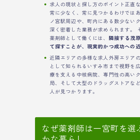
求人の現状と探し方のポイント正直
常に少なく、常に見つかるわけではあ
ノ宮駅周辺や、町内にある数少ない
深く密着した業務が求められます。 
薬剤師として働くには、
隣接する茂
て探すことが、現実的かつ成功への
近隣エリアの多様な求人外房エリア
として知られるいすみ市まで視野を
療を支える中核病院、専門性の高い
局、そして大型のドラッグストアな
人が見つかります。
なぜ薬剤師は一宮町を選
かな暮らし