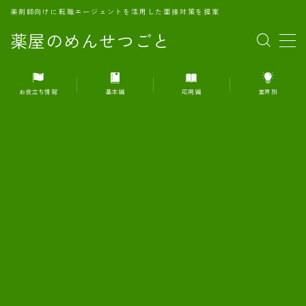
薬剤師向けに転職エージェントを活用した面接対策を提案
薬屋のめんせつごと
MENU
お役立ち情報
基本編
応用編
業界別
1.転職エージェントとは何か？
2.面接準備の基礎概念と戦略
3.エージェント利用のメリット
4.転職エージェントの選び方
5.転職エージェントの活用方法
6.面接で求められる自己PRのコツ