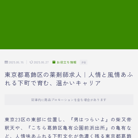
7.模擬面接の質問内容と回答例
8.薬剤師の面接が成功した事例
転職エージェントに登録する
2025.06.16
2025.06.27
お役立ち情報
PR
東京都葛飾区の薬剤師求人｜人情と風情あふ
れる下町で育む、温かいキャリア
記事内に商品プロモーションを含む場合があります
東京23区の東部に位置し、『男はつらいよ』の柴又帝
釈天や、『こちら葛飾区亀有公園前派出所』の亀有な
ど、人情味あふれる下町文化が色濃く残る東京都葛飾