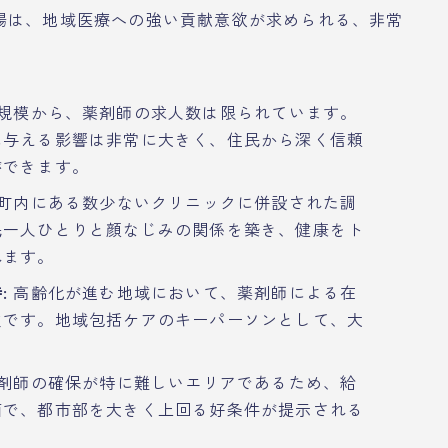
場は、地域医療への強い貢献意欲が求められる、非常
規模から、薬剤師の求人数は限られています。
に与える影響は非常に大きく、住民から深く信頼
ができます。
町内にある数少ないクリニックに併設された調
民一人ひとりと顔なじみの関係を築き、健康をト
れます。
:
高齢化が進む地域において、薬剤師による在
欠です。地域包括ケアのキーパーソンとして、大
。
剤師の確保が特に難しいエリアであるため、給
面で、都市部を大きく上回る好条件が提示される