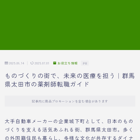
7.模擬面接の質問内容と回答例
8.薬剤師の面接が成功した事例
転職エージェントに登録する
2025.06.14
2025.07.01
お役立ち情報
PR
ものづくりの街で、未来の医療を担う｜群馬
県太田市の薬剤師転職ガイド
記事内に商品プロモーションを含む場合があります
大手自動車メーカーの企業城下町として、日本のもの
づくりを支える活気あふれる街、群馬県太田市。多く
の外国籍住民も暮らし、多様な文化が共存するダイナ