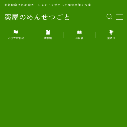
薬剤師向けに転職エージェントを活用した面接対策を提案
薬屋のめんせつごと
MENU
お役立ち情報
基本編
応用編
業界別
1.転職エージェントとは何か？
2.面接準備の基礎概念と戦略
3.エージェント利用のメリット
4.転職エージェントの選び方
5.転職エージェントの活用方法
6.面接で求められる自己PRのコツ