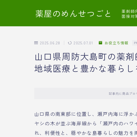
薬屋のめんせつごと
薬剤師
面接対
2025.06.28
2025.07.01
お役立ち情報
P
山口県周防大島町の薬剤
地域医療と豊かな暮らし
記事内に商品プロ
山口県の南東部に位置し、瀬戸内海に浮か
ヤシの木が並ぶ海岸線から「瀬戸内のハワ
れ、利便性と、穏やかな島暮らしの魅力を