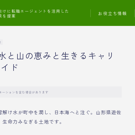
向けに転職エージェントを活用した
お役立ち情報
策を提案
R
水と山の恵みと生きるキャリ
ガイド
モーションを含む場合があります
雪解け水が町中を潤し、日本海へと注ぐ。山形県遊佐
、生命力みなぎる土地です。