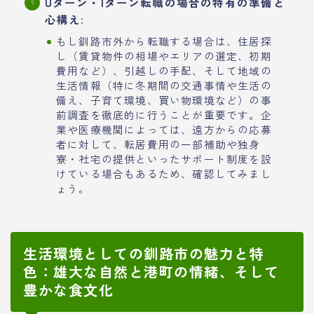
Uターン・Iターン転職の場合の特有の準備と
心構え
:
もし釧路市外から転職する場合は、住居探
し（賃貸物件の相場やエリアの選定、初期
費用など）、引越しの手配、そして地域の
生活情報（特に冬期間の交通事情や生活の
備え、子育て環境、買い物環境など）の事
前調査を徹底的に行うことが重要です。企
業や医療機関によっては、遠方からの応募
者に対して、転居費用の一部補助や独身
寮・社宅の提供といったサポート制度を設
けている場合もあるため、確認してみまし
ょう。
生活環境としての釧路市の魅力と特
色：雄大な自然と港町の情緒、そして
豊かな食文化