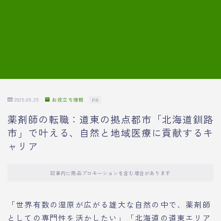
7.模擬面接の質問内容と回答例
8.薬剤師の面接が成功した事例
転職エージェントに登録する
2025.05.25
お役立ち情報
PR
薬剤師の転職：道東の拠点都市「北海道釧路
市」で叶える、自然と地域医療に貢献するキ
ャリア
記事内に商品プロモーションを含む場合があります
「世界有数の湿原が広がる雄大な自然の中で、薬剤師
としての専門性を活かしたい」「北海道の道東エリア