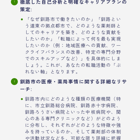
徹底した自己分析と明確なキャリアプランの
策定
:
「なぜ釧路市で働きたいのか」「釧路とい
う道東の拠点都市で、どのような薬剤師と
してのキャリアを築き、どのような貢献を
したいのか」「転職によって何を最も実現
したいのか（例：地域医療への貢献、ワー
クライフバランスの改善、特定の専門分野
でのスキルアップなど）」を具体的にしま
しょう。これが、あなたの転職活動の「ぶ
れない軸」となります。
釧路市の医療・薬局事情に関する詳細なリサ
ーチ
:
釧路市内にどのような種類の医療機関（特
に、市立釧路総合病院、釧路赤十字病院、
釧路ろうさい病院といった中核病院や、関
心のある専門クリニックなど）がどのよう
に分布し、それぞれがどのような特徴や強
みを持っているのか、そして薬剤部の体制
や活動状況などを、可能な限り詳細に把握