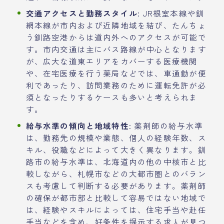
交通アクセスと勤務スタイル
: JR根室本線や釧
網本線が市内および近隣地域を結び、たんちょ
う釧路空港からは道内外へのアクセスが可能で
す。市内交通は主にバス路線が中心となります
が、広大な道東エリアをカバーする医療機関
や、在宅医療を行う薬局などでは、車通勤が便
利であったり、訪問業務のために運転免許が必
須となったりするケースも多いと考えられま
す。
給与水準の傾向と地域特性
: 薬剤師の給与水準
は、勤務先の規模や業態、個人の経験年数、ス
キル、役職などによって大きく異なります。釧
路市の給与水準は、北海道内の他の中核市と比
較しながら、札幌市などの大都市圏とのバラン
スも考慮して判断する必要があります。薬剤師
の確保が都市部と比較して容易ではない地域で
は、経験やスキルによっては、住宅手当や赴任
手当などを含め、好条件を提示する求人が見つ