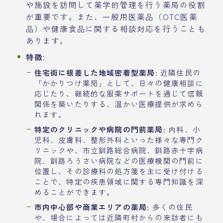
や施設を訪問して薬学的管理を行う薬局の役割
が重要です。また、一般用医薬品（OTC医薬
品）や健康食品に関する相談対応を行うことも
あります。
特徴
:
住宅街に根差した地域密着型薬局
: 近隣住民の
「かかりつけ薬局」として、日々の健康相談に
応じたり、継続的な服薬サポートを通じて信頼
関係を築いたりする、温かい医療提供が求めら
れます。
特定のクリニックや病院の門前薬局
: 内科、小
児科、皮膚科、整形外科といった様々な専門ク
リニックや、市立釧路総合病院、釧路赤十字病
院、釧路ろうさい病院などの医療機関の門前に
位置し、その診療科の処方箋を主に受け付ける
ことで、特定の疾患領域に関する専門知識を深
めることができます。
市内中心部や商業エリアの薬局
: 多くの住民
や、場合によっては近隣町村からの来訪者にも