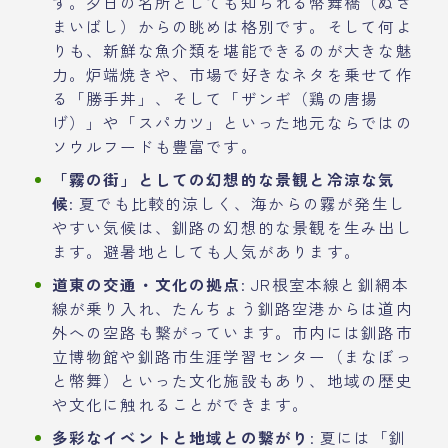
す。夕日の名所としても知られる幣舞橋（ぬさ
まいばし）からの眺めは格別です。そして何よ
りも、新鮮な魚介類を堪能できるのが大きな魅
力。炉端焼きや、市場で好きなネタを乗せて作
る「勝手丼」、そして「ザンギ（鶏の唐揚
げ）」や「スパカツ」といった地元ならではの
ソウルフードも豊富です。
「霧の街」としての幻想的な景観と冷涼な気
候
: 夏でも比較的涼しく、海からの霧が発生し
やすい気候は、釧路の幻想的な景観を生み出し
ます。避暑地としても人気があります。
道東の交通・文化の拠点
: JR根室本線と釧網本
線が乗り入れ、たんちょう釧路空港からは道内
外への空路も繋がっています。市内には釧路市
立博物館や釧路市生涯学習センター（まなぼっ
と幣舞）といった文化施設もあり、地域の歴史
や文化に触れることができます。
多彩なイベントと地域との繋がり
: 夏には「釧