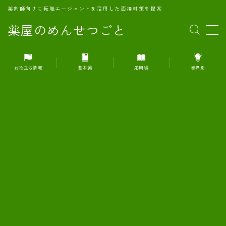
薬剤師向けに転職エージェントを活用した面接対策を提案
薬屋のめんせつごと
MENU
お役立ち情報
基本編
応用編
業界別
1.転職エージェントとは何か？
2.面接準備の基礎概念と戦略
3.エージェント利用のメリット
4.転職エージェントの選び方
5.転職エージェントの活用方法
6.面接で求められる自己PRのコツ