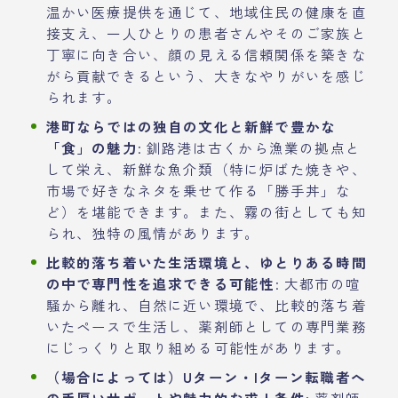
温かい医療提供を通じて、地域住民の健康を直
接支え、一人ひとりの患者さんやそのご家族と
丁寧に向き合い、顔の見える信頼関係を築きな
がら貢献できるという、大きなやりがいを感じ
られます。
港町ならではの独自の文化と新鮮で豊かな
「食」の魅力
: 釧路港は古くから漁業の拠点と
して栄え、新鮮な魚介類（特に炉ばた焼きや、
市場で好きなネタを乗せて作る「勝手丼」な
ど）を堪能できます。また、霧の街としても知
られ、独特の風情があります。
比較的落ち着いた生活環境と、ゆとりある時間
の中で専門性を追求できる可能性
: 大都市の喧
騒から離れ、自然に近い環境で、比較的落ち着
いたペースで生活し、薬剤師としての専門業務
にじっくりと取り組める可能性があります。
（場合によっては）Uターン・Iターン転職者へ
の手厚いサポートや魅力的な求人条件
: 薬剤師