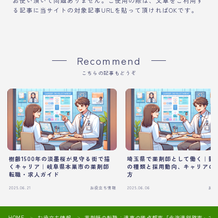
お使い頂いて問題ありません。ご使用の際は、文章をご利用す
る記事に当サイトの対象記事URLを貼って頂ければOKです。
Recommend
こちらの記事もどうぞ
樹齢1500年の淡墨桜が見守る街で描
埼玉県で薬剤師として働く｜勤
くキャリア｜岐阜県本巣市の薬剤師
の種類と採用動向、キャリアの
転職・求人ガイド
方
2025.06.21
お役立ち情報
2025.06.06
お役
HOME
お役立ち情報
薬剤師の転職：道東の拠点都市「北海道釧路市」で
＞
＞