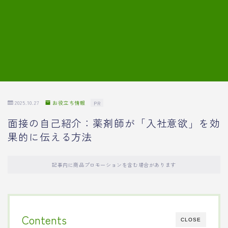
7.模擬面接の質問内容と回答例
8.薬剤師の面接が成功した事例
転職エージェントに登録する
2025.10.27
お役立ち情報
PR
面接の自己紹介：薬剤師が「入社意欲」を効
果的に伝える方法
記事内に商品プロモーションを含む場合があります
Contents
CLOSE