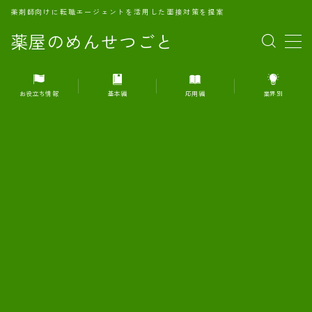
薬剤師向けに転職エージェントを活用した面接対策を提案
薬屋のめんせつごと
MENU
お役立ち情報
基本編
応用編
業界別
1.転職エージェントとは何か？
2.面接準備の基礎概念と戦略
3.エージェント利用のメリット
4.転職エージェントの選び方
5.転職エージェントの活用方法
6.面接で求められる自己PRのコツ