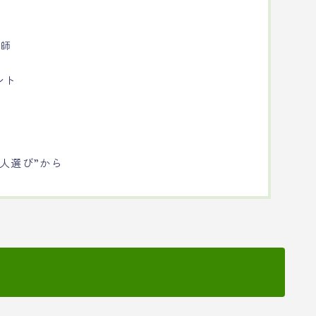
剤師
ント
人選び”から