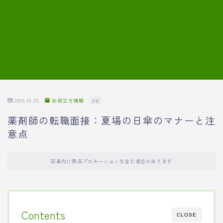
7.模擬面接の質問内容と回答例
8.薬剤師の面接が成功した事例
転職エージェントに登録する
2025.10.25
お役立ち情報
PR
薬剤師の転職面接：夏場の日傘のマナーと注
意点
記事内に商品プロモーションを含む場合があります
Contents
CLOSE