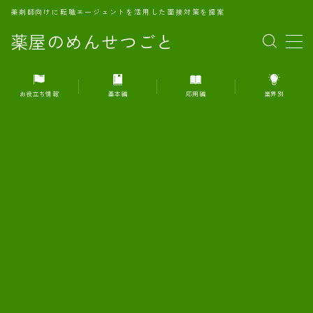
薬剤師向けに転職エージェントを活用した面接対策を提案
薬屋のめんせつごと
MENU
お役立ち情報
基本編
応用編
業界別
1.転職エージェントとは何か？
2.面接準備の基礎概念と戦略
3.エージェント利用のメリット
4.転職エージェントの選び方
5.転職エージェントの活用方法
6.面接で求められる自己PRのコツ