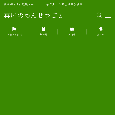
薬剤師向けに転職エージェントを活用した面接対策を提案
薬屋のめんせつごと
MENU
お役立ち情報
基本編
応用編
業界別
1.転職エージェントとは何か？
2.面接準備の基礎概念と戦略
3.エージェント利用のメリット
4.転職エージェントの選び方
5.転職エージェントの活用方法
6.面接で求められる自己PRのコツ