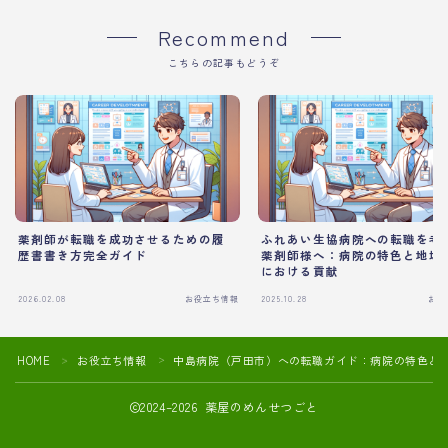
Recommend
こちらの記事もどうぞ
薬剤師が転職を成功させるための履
ふれあい生協病院への転職を考
歴書書き方完全ガイド
薬剤師様へ：病院の特色と地域
における貢献
2026.02.08
お役立ち情報
2025.10.28
お役
HOME
お役立ち情報
中島病院（戸田市）への転職ガイド：病院の特色と
＞
＞
2024–2026 薬屋のめんせつごと