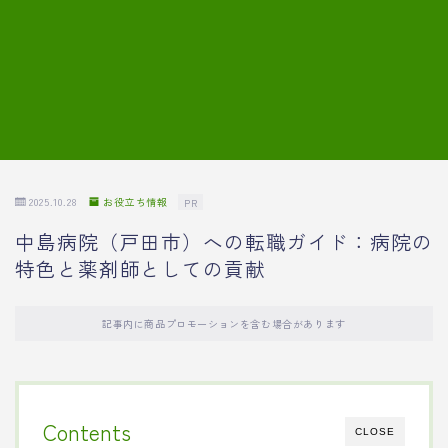
7.模擬面接の質問内容と回答例
8.薬剤師の面接が成功した事例
転職エージェントに登録する
2025.10.28
お役立ち情報
PR
中島病院（戸田市）への転職ガイド：病院の
特色と薬剤師としての貢献
記事内に商品プロモーションを含む場合があります
Contents
CLOSE