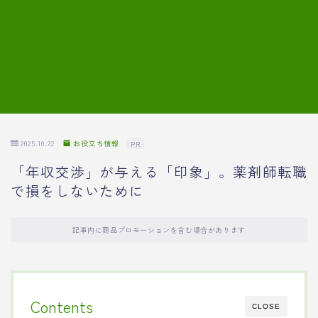
7.模擬面接の質問内容と回答例
8.薬剤師の面接が成功した事例
転職エージェントに登録する
2025.10.22
お役立ち情報
PR
「年収交渉」が与える「印象」。薬剤師転職
で損をしないために
記事内に商品プロモーションを含む場合があります
Contents
CLOSE