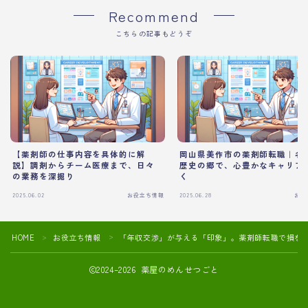
Recommend
こちらの記事もどうぞ
【薬剤師の仕事内容を具体的に解
岡山県美作市の薬剤師転職｜名
説】調剤からチーム医療まで、日々
歴史の郷で、心豊かなキャリア
の業務を深掘り
く
2025.06.02
お役立ち情報
2025.06.28
お役
HOME
お役立ち情報
「年収交渉」が与える「印象」。薬剤師転職で損を
＞
＞
2024–2026 薬屋のめんせつごと