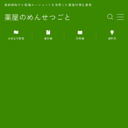
薬剤師向けに転職エージェントを活用した面接対策を提案
薬屋のめんせつごと
MENU
お役立ち情報
基本編
応用編
業界別
1.転職エージェントとは何か？
2.面接準備の基礎概念と戦略
3.エージェント利用のメリット
4.転職エージェントの選び方
5.転職エージェントの活用方法
6.面接で求められる自己PRのコツ