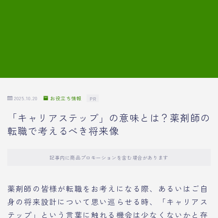
7.模擬面接の質問内容と回答例
8.薬剤師の面接が成功した事例
転職エージェントに登録する
2025.10.20
お役立ち情報
PR
「キャリアステップ」の意味とは？薬剤師の
転職で考えるべき将来像
記事内に商品プロモーションを含む場合があります
薬剤師の皆様が転職をお考えになる際、あるいはご自
身の将来設計について思い巡らせる時、「キャリアス
テップ」という言葉に触れる機会は少なくないかと存