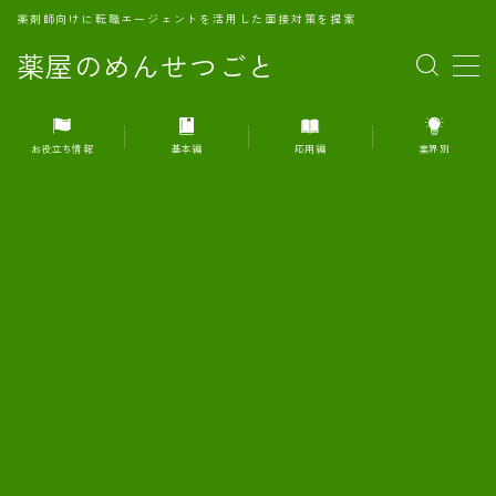
薬剤師向けに転職エージェントを活用した面接対策を提案
薬屋のめんせつごと
MENU
お役立ち情報
基本編
応用編
業界別
1.転職エージェントとは何か？
2.面接準備の基礎概念と戦略
3.エージェント利用のメリット
4.転職エージェントの選び方
5.転職エージェントの活用方法
6.面接で求められる自己PRのコツ