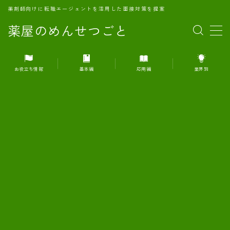
薬剤師向けに転職エージェントを活用した面接対策を提案
薬屋のめんせつごと
MENU
お役立ち情報
基本編
応用編
業界別
1.転職エージェントとは何か？
2.面接準備の基礎概念と戦略
3.エージェント利用のメリット
4.転職エージェントの選び方
5.転職エージェントの活用方法
6.面接で求められる自己PRのコツ