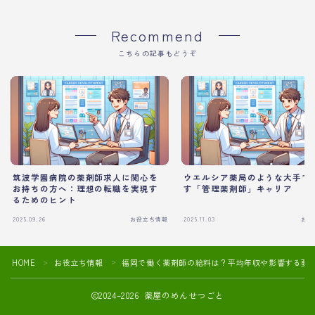
Recommend
こちらの記事もどうぞ
筑波学園病院の薬剤師求人に関心を
ウエルシア薬局のような大手で
お持ちの方へ：理想の転職を実現す
す「管理薬剤師」キャリア
るためのヒント
2025.09.26
お役立ち情報
2025.11.03
お役
HOME
お役立ち情報
福岡で働く薬剤師の給料は？平均年収や影響する要
＞
＞
2024–2026 薬屋のめんせつごと