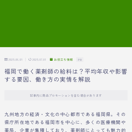
7.模擬面接の質問内容と回答例
8.薬剤師の面接が成功した事例
転職エージェントに登録する
2025.06.01
2025.07.01
お役立ち情報
PR
福岡で働く薬剤師の給料は？平均年収や影響
する要因、働き方の実情を解説
記事内に商品プロモーションを含む場合があります
九州地方の経済・文化の中心都市である福岡県。その
県庁所在地である福岡市を中心に、多くの医療機関や
薬局、企業が集積しており、薬剤師にとっても魅力的