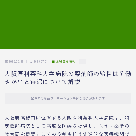
7.模擬面接の質問内容と回答例
8.薬剤師の面接が成功した事例
転職エージェントに登録する
2025.05.29
2025.07.01
お役立ち情報
PR
大阪医科薬科大学病院の薬剤師の給料は？働
きがいと待遇について解説
記事内に商品プロモーションを含む場合があります
大阪府高槻市に位置する大阪医科薬科大学病院は、特
定機能病院として高度な医療を提供し、医学・薬学の
教育研究機関としての役割も担う先進的な医療機関で