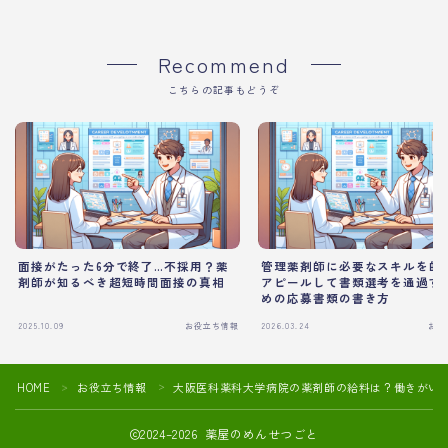
Recommend
こちらの記事もどうぞ
面接がたった6分で終了…不採用？薬
管理薬剤師に必要なスキルを的
剤師が知るべき超短時間面接の真相
アピールして書類選考を通過す
めの応募書類の書き方
2025.10.09
お役立ち情報
2026.03.24
お役
HOME
お役立ち情報
大阪医科薬科大学病院の薬剤師の給料は？働きがい
＞
＞
2024–2026 薬屋のめんせつごと