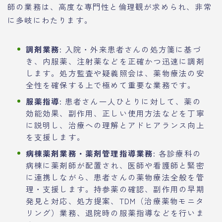
師の業務は、高度な専門性と倫理観が求められ、非常
に多岐にわたります。
調剤業務:
入院・外来患者さんの処方箋に基づ
き、内服薬、注射薬などを正確かつ迅速に調剤
します。処方監査や疑義照会は、薬物療法の安
全性を確保する上で極めて重要な業務です。
服薬指導:
患者さん一人ひとりに対して、薬の
効能効果、副作用、正しい使用方法などを丁寧
に説明し、治療への理解とアドヒアランス向上
を支援します。
病棟薬剤業務・薬剤管理指導業務:
各診療科の
病棟に薬剤師が配置され、医師や看護師と緊密
に連携しながら、患者さんの薬物療法全般を管
理・支援します。持参薬の確認、副作用の早期
発見と対応、処方提案、TDM（治療薬物モニタ
リング）業務、退院時の服薬指導などを行いま