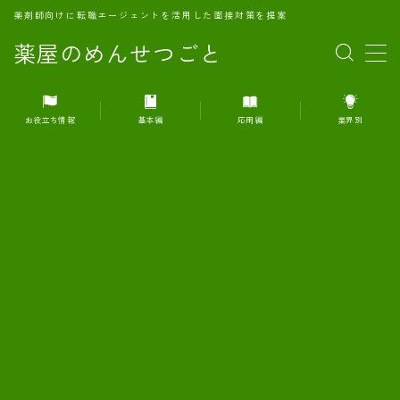
薬剤師向けに転職エージェントを活用した面接対策を提案
薬屋のめんせつごと
MENU
お役立ち情報
基本編
応用編
業界別
1.転職エージェントとは何か？
2.面接準備の基礎概念と戦略
3.エージェント利用のメリット
4.転職エージェントの選び方
5.転職エージェントの活用方法
6.面接で求められる自己PRのコツ