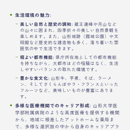
生活環境の魅力:
美しい自然と歴史の調和:
蔵王連峰や月山など
の山々に囲まれ、四季折々の美しい自然景観を
楽しめます。また、山形城跡（霞城公園）や文
翔館など歴史的な建造物も多く、落ち着いた雰
囲気の中で生活できます。
程よい都市機能:
県庁所在地としての都市機能
を持ちながら、大都市ほどの喧騒はなく、生活
しやすいバランスの取れた環境です。
豊かな食文化:
山形牛、芋煮、そば、ラーメ
ン、そしてさくらんぼやラ・フランスといった
フルーツなど、美味しいものが豊富にありま
す。
多様な医療機関でのキャリア形成:
山形大学医
学部附属病院のような高度医療を提供する機関
から、地域に根差したアットホームな薬局ま
で、多様な選択肢の中から自身のキャリアプラ