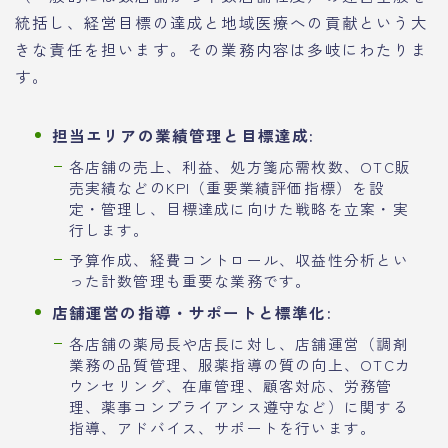
統括し、経営目標の達成と地域医療への貢献という大
きな責任を担います。その業務内容は多岐にわたりま
す。
担当エリアの業績管理と目標達成:
各店舗の売上、利益、処方箋応需枚数、OTC販
売実績などのKPI（重要業績評価指標）を設
定・管理し、目標達成に向けた戦略を立案・実
行します。
予算作成、経費コントロール、収益性分析とい
った計数管理も重要な業務です。
店舗運営の指導・サポートと標準化:
各店舗の薬局長や店長に対し、店舗運営（調剤
業務の品質管理、服薬指導の質の向上、OTCカ
ウンセリング、在庫管理、顧客対応、労務管
理、薬事コンプライアンス遵守など）に関する
指導、アドバイス、サポートを行います。