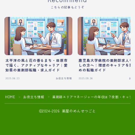
こちらの記事もどうぞ
太平洋の風と花の香るまち・田原市
鹿児島大学病院の薬剤師求人を
で描く、アクティブなキャリア｜愛
しの方へ：理想のキャリアを築
知県の薬剤師転職・求人ガイド
めの転職ガイド
2025.06.23
お役立ち情報
2025.09.26
お役
HOME
お役立ち情報
薬剤師エリアマネージャーの年収は？役割・キャリ
＞
＞
2024–2026 薬屋のめんせつごと
薬剤師の転職活動や面接対策におすすめ