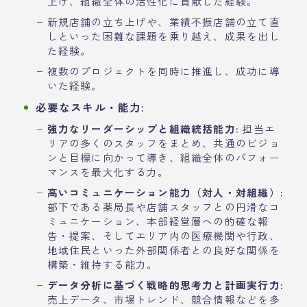
上げ、組織全体の活性化に貢献した経験。
新規店舗の立ち上げや、業績不振店舗の立て直
しといった困難な課題を乗り越え、成果を出し
た経験。
複数のプロジェクトを同時に推進し、成功に導
いた経験。
必要なスキル・能力:
強力なリーダーシップと組織統括能力:
担当エ
リアの多くのスタッフをまとめ、共通のビジョ
ンと目標に向かって導き、組織全体のパフォー
マンスを最大化する力。
高いコミュニケーション能力（対人・対組織）:
部下である薬局長や店舗スタッフとの円滑なコ
ミュニケーション、本部経営層への的確な報
告・提案、そしてエリア内の医療機関や行政、
地域住民といった外部関係者との良好な関係を
構築・維持する能力。
データ分析に基づく戦略的思考力と計画実行力:
売上データ、市場トレンド、競合情報などを多