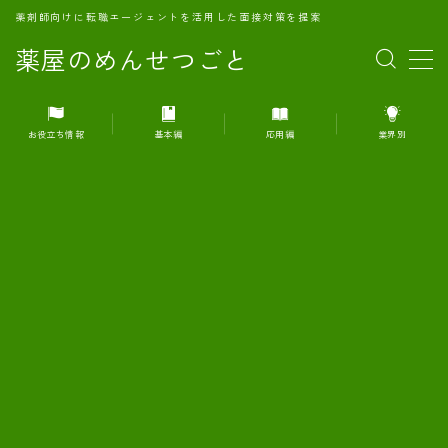
薬剤師向けに転職エージェントを活用した面接対策を提案
薬屋のめんせつごと
MENU
お役立ち情報
基本編
応用編
業界別
1.転職エージェントとは何か？
2.面接準備の基礎概念と戦略
3.エージェント利用のメリット
4.転職エージェントの選び方
5.転職エージェントの活用方法
6.面接で求められる自己PRのコツ