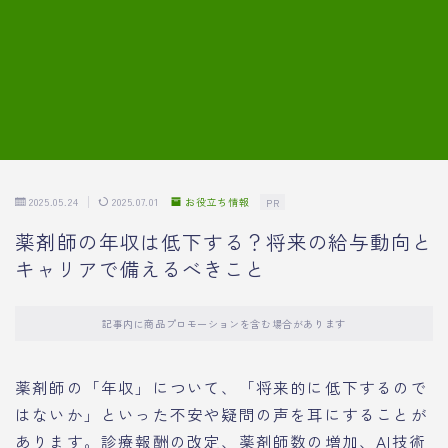
7.模擬面接の質問内容と回答例
8.薬剤師の面接が成功した事例
転職エージェントに登録する
2025.05.24
2025.07.01
お役立ち情報
PR
薬剤師の年収は低下する？将来の給与動向と
キャリアで備えるべきこと
記事内に商品プロモーションを含む場合があります
薬剤師の「年収」について、「将来的に低下するので
はないか」といった不安や疑問の声を耳にすることが
あります。診療報酬の改定、薬剤師数の増加、AI技術