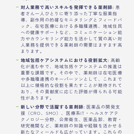
対人業務で高いスキルを発揮できる薬剤師:
患
者さん一人ひとりに寄り添った丁寧な服薬指
導、副作用の的確なモニタリングとフィードバ
ック、在宅医療における多職種連携、地域住民
への健康サポートなど、コミュニケーション能
力やカウンセリング能力を活かして質の高い対
人業務を提供できる薬剤師の需要はますます高
まります。
地域包括ケアシステムにおける役割拡大:
高齢
化が進む中で、地域包括ケアシステムの推進は
重要な課題です。その中で、薬剤師は在宅医療
や多職種連携のキーパーソンとして、これまで
以上に積極的な役割を果たすことが期待されて
おり、その貢献度に応じた評価が得られる可能
性があります。
新しい分野で活躍する薬剤師:
医薬品の開発支
援（CRO、SMO）、医療系IT・ヘルスケアテ
クノロジー分野、公衆衛生、医薬品卸、教育・
研究機関など、薬剤師の知識や経験を活かせる
新たなフィールドも広がっています。これらの