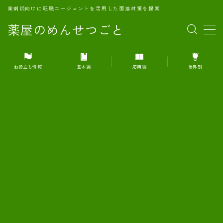
薬剤師向けに転職エージェントを活用した面接対策を提案
薬屋のめんせつごと
MENU
お役立ち情報
基本編
応用編
業界別
1.転職エージェントとは何か？
2.面接準備の基礎概念と戦略
3.エージェント利用のメリット
4.転職エージェントの選び方
5.転職エージェントの活用方法
6.面接で求められる自己PRのコツ