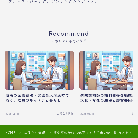
ブラック・ジャック、アンサングシンデレラ。
Recommend
こちらの記事もどうぞ
仙南の医療拠点・宮城県大河原町で
病院薬剤師の給料推移を徹底分
描く、理想のキャリアと暮らし
現状・今後の展望と影響要因を
2025.06.11
お役立ち情報
2025.05.31
お役
HOME
お役立ち情報
薬剤師の年収は低下する？将来の給与動向とキャリ
＞
＞