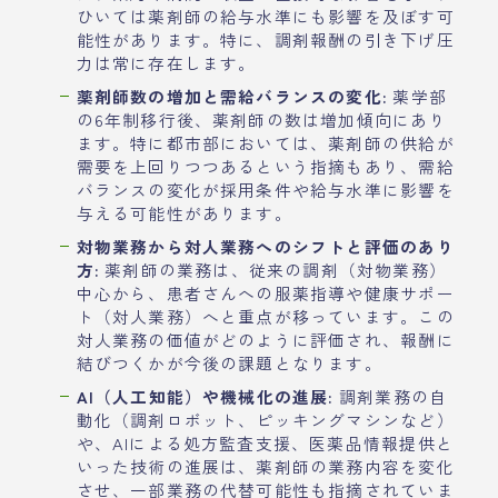
ひいては薬剤師の給与水準にも影響を及ぼす可
能性があります。特に、調剤報酬の引き下げ圧
力は常に存在します。
薬剤師数の増加と需給バランスの変化:
薬学部
の6年制移行後、薬剤師の数は増加傾向にあり
ます。特に都市部においては、薬剤師の供給が
需要を上回りつつあるという指摘もあり、需給
バランスの変化が採用条件や給与水準に影響を
与える可能性があります。
対物業務から対人業務へのシフトと評価のあり
方:
薬剤師の業務は、従来の調剤（対物業務）
中心から、患者さんへの服薬指導や健康サポー
ト（対人業務）へと重点が移っています。この
対人業務の価値がどのように評価され、報酬に
結びつくかが今後の課題となります。
AI（人工知能）や機械化の進展:
調剤業務の自
動化（調剤ロボット、ピッキングマシンなど）
や、AIによる処方監査支援、医薬品情報提供と
いった技術の進展は、薬剤師の業務内容を変化
させ、一部業務の代替可能性も指摘されていま