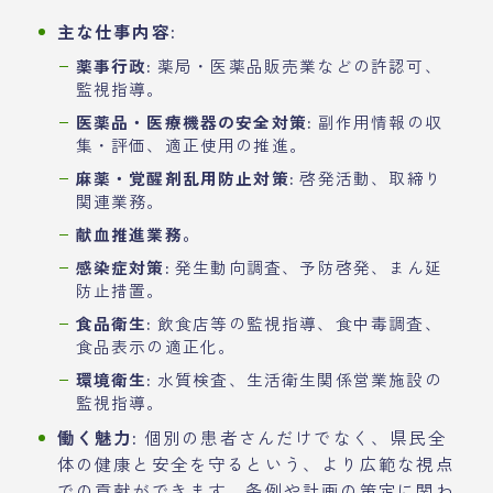
主な仕事内容:
薬事行政:
薬局・医薬品販売業などの許認可、
監視指導。
医薬品・医療機器の安全対策:
副作用情報の収
集・評価、適正使用の推進。
麻薬・覚醒剤乱用防止対策:
啓発活動、取締り
関連業務。
献血推進業務。
感染症対策:
発生動向調査、予防啓発、まん延
防止措置。
食品衛生:
飲食店等の監視指導、食中毒調査、
食品表示の適正化。
環境衛生:
水質検査、生活衛生関係営業施設の
監視指導。
働く魅力:
個別の患者さんだけでなく、県民全
体の健康と安全を守るという、より広範な視点
での貢献ができます。条例や計画の策定に関わ