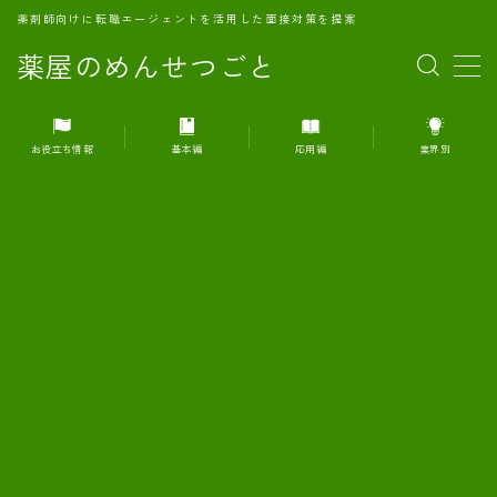
薬剤師向けに転職エージェントを活用した面接対策を提案
薬屋のめんせつごと
MENU
お役立ち情報
基本編
応用編
業界別
1.転職エージェントとは何か？
2.面接準備の基礎概念と戦略
3.エージェント利用のメリット
4.転職エージェントの選び方
5.転職エージェントの活用方法
6.面接で求められる自己PRのコツ