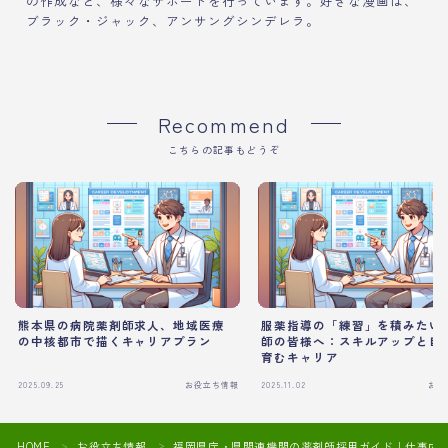
の作成など、様々なサポートを行っています。好きな漫画は、
ブラック・ジャック、アンサングシンデレラ。
Recommend
こちらの記事もどうぞ
熊本県の病院薬剤師求人、地域医療
服薬指導の「練習」を積みたい
の中核都市で描くキャリアプラン
師の皆様へ：スキルアップと自
育むキャリア
2025.09.25
お役立ち情報
2025.11.02
お役
HOME
お役立ち情報
福岡県庁・県関連機関の薬剤師採用ガイド｜仕事内
＞
＞