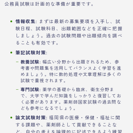
公務員試験は計画的な準備が重要です。
情報収集:
まずは最新の募集要項を入手し、試
験日程、試験科目、出題範囲などを正確に把握
しましょう。過去の試験問題や出題傾向を調べ
ることも有効です。
筆記試験対策:
教養試験:
幅広い分野から出題されるため、参
考書や問題集を活用してバランスよく学習を進
めましょう。特に数的処理や文章理解は多くの
試験で重視されます。
専門試験:
薬学の基礎から臨床、衛生分野ま
で、大学で学んだ知識をしっかりと復習してお
く必要があります。薬剤師国家試験の過去問な
ども参考になるでしょう。
論文試験対策:
福岡県の医療・保健・福祉に関
する課題や、薬剤師として貢献できることな
ど、自分の考えを論理的に記述できるよう練習