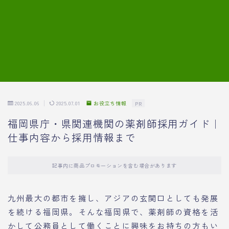
7.模擬面接の質問内容と回答例
8.薬剤師の面接が成功した事例
転職エージェントに登録する
2025.06.06
2025.07.01
お役立ち情報
PR
福岡県庁・県関連機関の薬剤師採用ガイド｜
仕事内容から採用情報まで
記事内に商品プロモーションを含む場合があります
九州最大の都市を擁し、アジアの玄関口としても発展
を続ける福岡県。そんな福岡県で、薬剤師の資格を活
かして公務員として働くことに興味をお持ちの方もい