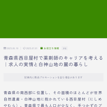
7.模擬面接の質問内容と回答例
8.薬剤師の面接が成功した事例
転職エージェントに登録する
2025.06.10
2025.07.01
お役立ち情報
PR
青森県西目屋村で薬剤師のキャリアを考える
｜求人の実情と白神山地の麓の暮らし
記事内に商品プロモーションを含む場合があります
青森県の南西部に位置し、その面積のほとんどが世界
自然遺産・白神山地に抱かれている西目屋村（にしめ
やむら）。青森県で最も人口が少なく、手つかずのブ