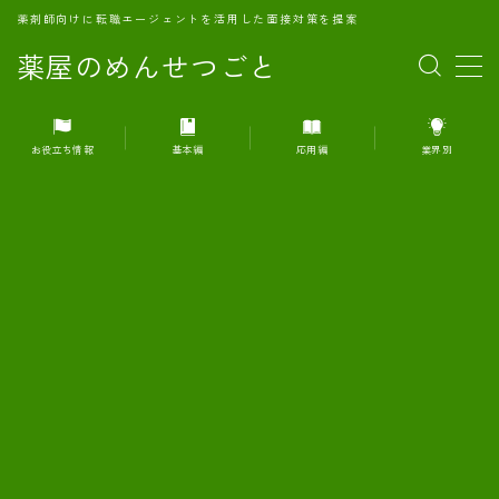
薬剤師向けに転職エージェントを活用した面接対策を提案
薬屋のめんせつごと
MENU
お役立ち情報
基本編
応用編
業界別
1.転職エージェントとは何か？
2.面接準備の基礎概念と戦略
3.エージェント利用のメリット
4.転職エージェントの選び方
5.転職エージェントの活用方法
6.面接で求められる自己PRのコツ