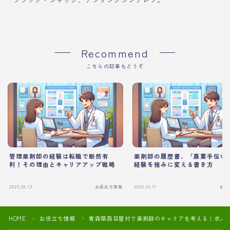
Recommend
こちらの記事もどうぞ
管理薬剤師の経験は転職で断然有
薬剤師の履歴書、「農業手伝い
利！その理由とキャリアアップ戦略
経験を強みに変える書き方
2025.05.13
お役立ち情報
2025.10.11
お役
HOME
お役立ち情報
青森県西目屋村で薬剤師のキャリアを考える｜求人
＞
＞