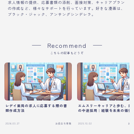
求人情報の提供、応募書類の添削、面接対策、キャリアプラン
の作成など、様々なサポートを行っています。好きな漫画は、
ブラック・ジャック、アンサングシンデレラ。
Recommend
こちらの記事もどうぞ
レデイ薬局の求人に応募する際の書
エムスリーキャリアと歩む、薬
類作成方法
の中途採用｜経験を未来の価値
2026.03.27
お役立ち情報
2025.10.02
お役