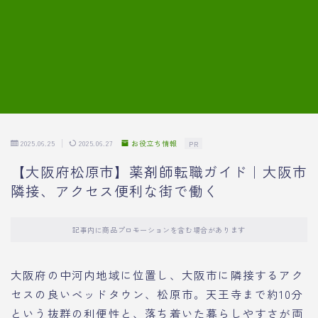
7.模擬面接の質問内容と回答例
8.薬剤師の面接が成功した事例
転職エージェントに登録する
2025.06.25
2025.06.27
お役立ち情報
PR
【大阪府松原市】薬剤師転職ガイド｜大阪市
隣接、アクセス便利な街で働く
記事内に商品プロモーションを含む場合があります
大阪府の中河内地域に位置し、大阪市に隣接するアク
セスの良いベッドタウン、松原市。天王寺まで約10分
という抜群の利便性と、落ち着いた暮らしやすさが両