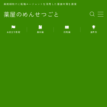
薬剤師向けに転職エージェントを活用した面接対策を提案
薬屋のめんせつごと
MENU
お役立ち情報
基本編
応用編
業界別
1.転職エージェントとは何か？
2.面接準備の基礎概念と戦略
3.エージェント利用のメリット
4.転職エージェントの選び方
5.転職エージェントの活用方法
6.面接で求められる自己PRのコツ